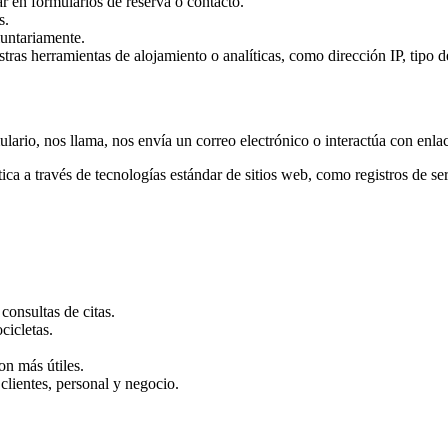
ar en formularios de reserva o contacto.
s.
luntariamente.
ras herramientas de alojamiento o analíticas, como dirección IP, tipo d
rio, nos llama, nos envía un correo electrónico o interactúa con enlace
 a través de tecnologías estándar de sitios web, como registros de servi
consultas de citas.
cicletas.
on más útiles.
clientes, personal y negocio.