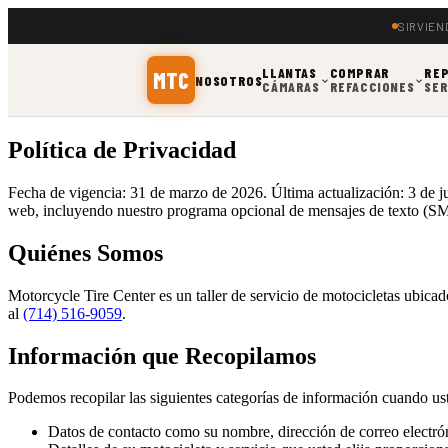
SIRVIEN
LLANTAS
COMPRAR
RE
MTC
NOSOTROS
CÁMARAS
REFACCIONES
SER
Política de Privacidad
Fecha de vigencia: 31 de marzo de 2026. Última actualización: 3 de jul
web, incluyendo nuestro programa opcional de mensajes de texto (S
Quiénes Somos
Motorcycle Tire Center es un taller de servicio de motocicletas ubicad
al
(714) 516-9059
.
Información que Recopilamos
Podemos recopilar las siguientes categorías de información cuando usted
Datos de contacto como su nombre, dirección de correo electró