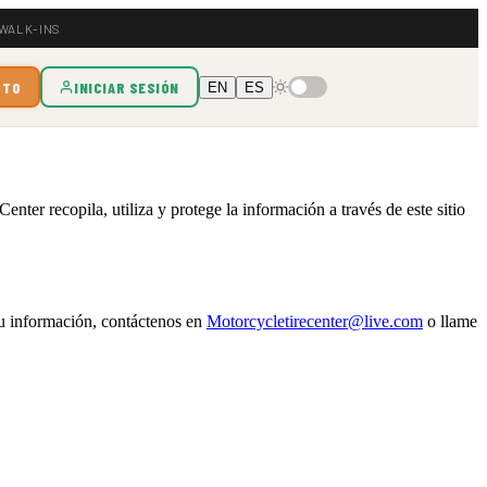
 WALK-INS
OTO
INICIAR SESIÓN
EN
ES
ter recopila, utiliza y protege la información a través de este sitio
 su información, contáctenos en
Motorcycletirecenter@live.com
o llame