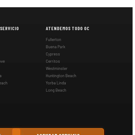
 SERVICIO
ATENDEMOS TODO OC
Fullerton
Buena Park
Cypress
ove
Cerritos
Westminster
a
Huntington Beach
each
Yorba Linda
Long Beach