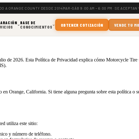
DO A ORANGE COUNTY DESDE 2014
MAR–SÁB 9:00 AM – 6:00 PM · SE ACEPTAN
PARACIÓN
BASE DE
OBTENER COTIZACIÓN
VENDE TU M
VICIOS
CONOCIMIENTOS
io de 2026. Esta Política de Privacidad explica cómo Motorcycle Tire Cen
MS).
o en Orange, California. Si tiene alguna pregunta sobre esta política o
 utiliza este sitio:
nico y número de teléfono.