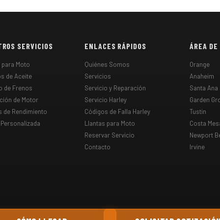
ROS SERVICIOS
ENLACES RÁPIDOS
ÁREA DE
s para Moto
Quiénes Somos
Orange
s de Aceite
Servicios
Anaheim
o de Frenos
Servicio y Reparación
Santa Ana
ción de Motor
Servicio Harley
Garden Gr
s de Rendimiento
Códigos de Falla Harley
Tustin
 Personalizada
Llantas para Moto
Costa Mes
Reservar Servicio
Newport B
Contacto
Irvine