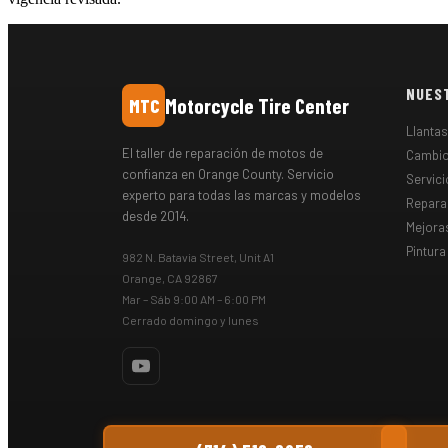
NUEST
Motorcycle Tire Center
MTC
Llanta
El taller de reparación de motos de
Cambio
confianza en Orange County. Servicio
Servici
experto para todas las marcas y modelos
Repara
desde 2014.
Mejora
Pintura
982 N. Batavia Street, Unit A1
Orange, CA 92867
Mar – Sáb 9:00 AM – 6:00 PM
Cerrado domingo y lunes