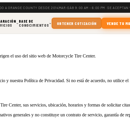
DO A ORANGE COUNTY DESDE 2014
MAR–SÁB 9:00 AM – 6:00 PM · SE ACEPTAN
PARACIÓN
BASE DE
OBTENER COTIZACIÓN
VENDE TU M
VICIOS
CONOCIMIENTOS
igen el uso del sitio web de Motorcycle Tire Center.
o y nuestra Política de Privacidad. Si no está de acuerdo, no utilice el s
e Center, sus servicios, ubicación, horarios y formas de solicitar citas o
tivos generales y no constituye un contrato de servicio, garantía de rep