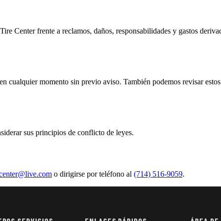
e Center frente a reclamos, daños, responsabilidades y gastos derivados
io en cualquier momento sin previo aviso. También podemos revisar esto
siderar sus principios de conflicto de leyes.
ecenter@live.com
o dirigirse por teléfono al
(714) 516-9059
.
ROS SERVICIOS
ENLACES RÁPIDOS
ÁREA DE