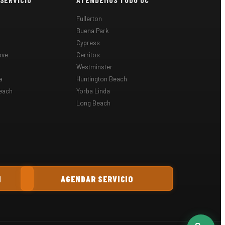
Fullerton
Buena Park
Cypress
ove
Cerritos
Westminster
a
Huntington Beach
each
Yorba Linda
Long Beach
N
AGENDAR SERVICIO