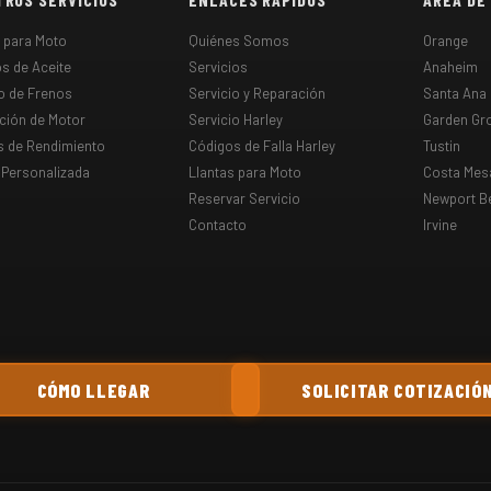
s para Moto
Quiénes Somos
Orange
s de Aceite
Servicios
Anaheim
o de Frenos
Servicio y Reparación
Santa Ana
ción de Motor
Servicio Harley
Garden Gr
s de Rendimiento
Códigos de Falla Harley
Tustin
 Personalizada
Llantas para Moto
Costa Mes
Reservar Servicio
Newport B
Contacto
Irvine
CÓMO LLEGAR
SOLICITAR COTIZACIÓ