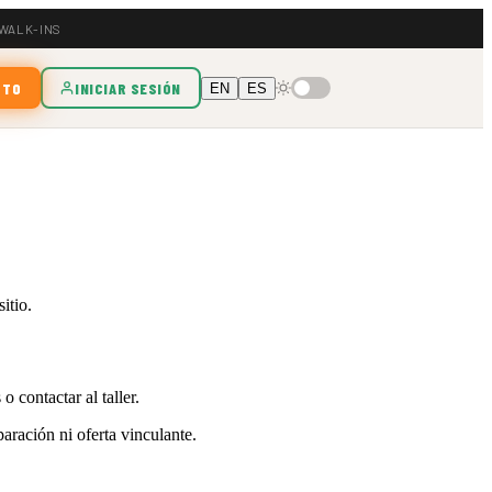
 WALK-INS
OTO
INICIAR SESIÓN
EN
ES
itio.
 contactar al taller.
aración ni oferta vinculante.