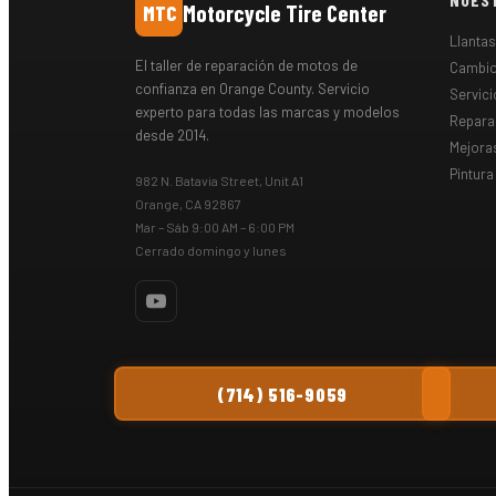
Motorcycle Tire Center
MTC
Llanta
El taller de reparación de motos de
Cambio
confianza en Orange County. Servicio
Servici
experto para todas las marcas y modelos
Repara
desde 2014.
Mejora
Pintura
982 N. Batavia Street, Unit A1
Orange, CA 92867
Mar – Sáb 9:00 AM – 6:00 PM
Cerrado domingo y lunes
(714) 516-9059